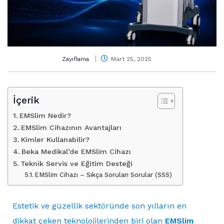
Zayıflama
Mart 25, 2025
İçerik
EMSlim Nedir?
EMSlim Cihazının Avantajları
Kimler Kullanabilir?
Beka Medikal’de EMSlim Cihazı
Teknik Servis ve Eğitim Desteği
EMSlim Cihazı – Sıkça Sorulan Sorular (SSS)
Estetik ve güzellik sektöründe son yılların en
dikkat çeken teknolojilerinden biri olan
EMSlim