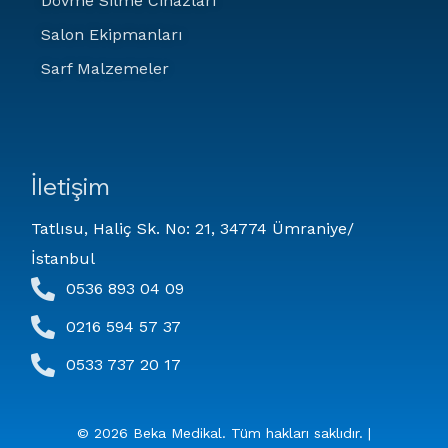
Dövme Silme Cihazları
Salon Ekipmanları
Sarf Malzemeler
İletişim
Tatlısu, Haliç Sk. No: 21, 34774 Ümraniye/
İstanbul
0536 893 04 09
0216 594 57 37
0533 737 20 17
© 2026 Beka Medikal. Tüm hakları saklıdır. |